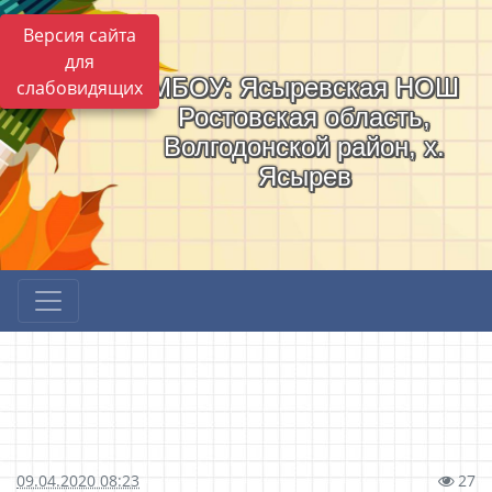
Версия сайта
для
МБОУ: Ясыревская НОШ
слабовидящих
Ростовская область,
Волгодонской район, х.
Ясырев
09.04.2020 08:23
27