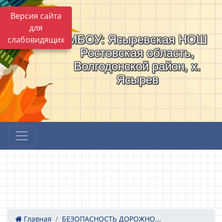
Версия сайта
для
МБОУ: Ясыревская НОШ
слабовидящих
Ростовская область,
Волгодонской район, х.
Ясырев
Главная
БЕЗОПАСНОСТЬ ДОРОЖНО...