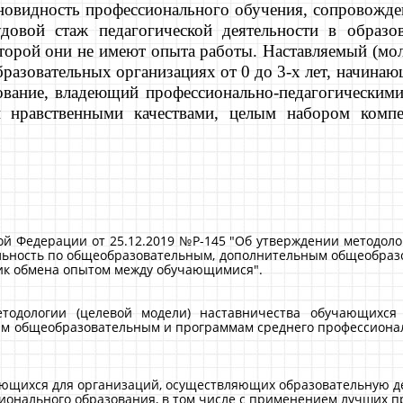
зновидность профессионального обучения, сопровожде
удовой стаж педагогической деятельности в образо
оторой они не имеют опыта работы. Наставляемый (мол
образовательных организациях от 0 до 3-х лет, начин
зование, владеющий профессионально-педагогическими
нравственными качествами, целым набором компе
 Федерации от 25.12.2019 №P-145 "Об утверждении методоло
льность по общеобразовательным, дополнительным общеобраз
тик обмена опытом между обучающимися".
одологии (целевой модели) наставничества обучающихся 
м общеобразовательным и программам среднего профессионал
ающихся для организаций, осуществляющих образовательную 
онального образования, в том числе с применением лучших 