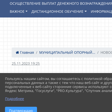
ОСУЩЕСТВЛЕНИЕ ВЫПЛАТ ДЕНЕЖНОГО ВОЗНАГРАЖДЕНИЯ
ВАЖНОЕ
ДИСТАНЦИОННОЕ ОБУЧЕНИЕ
ИНФОРМАЦ
Главная
МУНИЦИПАЛЬНЫЙ ОПОРНЫЙ...
НОВО
25.11.2023 19:25
Пользуясь нашим сайтом, вы соглашаетесь с политикой обра
РАЗДЕЛ В РАЗРАБОТКЕ
персональных данных а также с тем что наш веб-сайт и друг
подключенные к веб-сайту сторонние сервисы используют co
Яндекс Метрика, "Госуслуги", "PRO.Культура", "Спутник анали
Подробнее
Подтверждаю