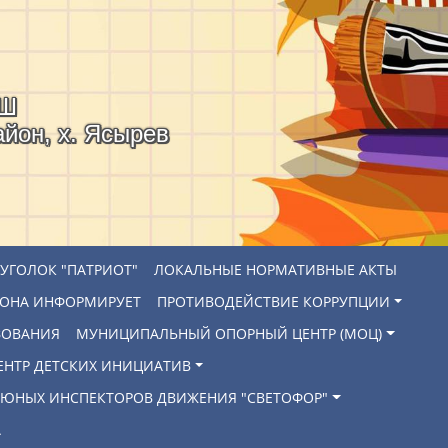
ОШ
айон, х. Ясырев
УГОЛОК "ПАТРИОТ"
ЛОКАЛЬНЫЕ НОРМАТИВНЫЕ АКТЫ
ЙОНА ИНФОРМИРУЕТ
ПРОТИВОДЕЙСТВИЕ КОРРУПЦИИ
ЗОВАНИЯ
МУНИЦИПАЛЬНЫЙ ОПОРНЫЙ ЦЕНТР (МОЦ)
ЕНТР ДЕТСКИХ ИНИЦИАТИВ
 ЮНЫХ ИНСПЕКТОРОВ ДВИЖЕНИЯ "СВЕТОФОР"
А